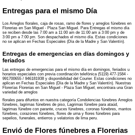
Entregas para el mismo Día
Los Arreglos florales, caja de rosas, ramo de flores y arreglos fúnebres en
Florerias en San Miguel - Plaza San Miguel. Para Entregas el mismo día
se reciben desde las 7:00 am a 11:00 am de 11:00 am a 3:00 pm y de
3:00 pm a 7:00 pm. Son despachados el mismo día. Estas condiciones
no se aplican en Fechas Especiales (Día de la Madre y San Valentín).
Entregas de emergencias en días domingos y
feriados
Las entregas de emergencias para el mismo día en domingos, feriados u
horarios especiales con previa coordinación telefónica (5119) 477-1584 -
991700655 / 946181938 y disponibilidad del Courier. Estas condiciones no
aplican en Fechas Especiales (Día de la Madre y San Valentín). Nuestras
Florerías Florerias en San Miguel - Plaza San Miguel, encontrara una Gran
variedad de arreglos
florales para difuntos en nuestra categoría Condolencias fúnebres Arreglos
fúnebres, lagrimas fúnebres de piso, Lagrimas fúnebre para ataúd,
lagrimas fúnebre con parante, cruces fúnebres, coronas fúnebres, mantos
fúnebres, corazones fúnebres, flores de urna y flores fúnebres para
sepelios, funerales, entierros y velatorios de lima peru.
Envió de Flores fúnebres a Florerias