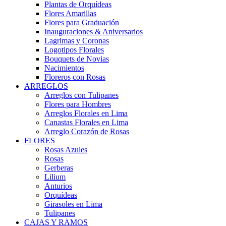
Plantas de Orquídeas
Flores Amarillas
Flores para Graduación
Inauguraciones & Aniversarios
Lagrimas y Coronas
Logotipos Florales
Bouquets de Novias
Nacimientos
Floreros con Rosas
ARREGLOS
Arreglos con Tulipanes
Flores para Hombres
Arreglos Florales en Lima
Canastas Florales en Lima
Arreglo Corazón de Rosas
FLORES
Rosas Azules
Rosas
Gerberas
Lilium
Anturios
Orquídeas
Girasoles en Lima
Tulipanes
CAJAS Y RAMOS