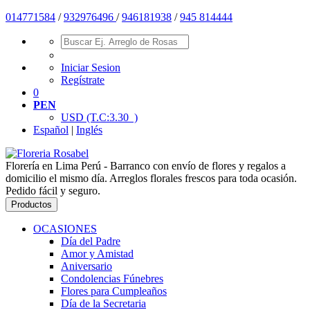
014771584
/
932976496
/
946181938
/
945 814444
Iniciar Sesion
Regístrate
0
PEN
USD
(T.C:3.30 )
Español
|
Inglés
Florería en Lima Perú - Barranco con envío de flores y regalos a
domicilio el mismo día. Arreglos florales frescos para toda ocasión.
Pedido fácil y seguro.
Productos
OCASIONES
Día del Padre
Amor y Amistad
Aniversario
Condolencias Fúnebres
Flores para Cumpleaños
Día de la Secretaria