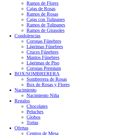
Ramos de Flores
Cajas de Rosas
Ramos de Rosas
Cajas con Tulipanes
Ramos de Tulipanes
Ramos de Girasoles
Condolencias
Coronas Fúnebres
Lágrimas Fúnebres
Cruces Fúnebres
Mantos Fúnebres
Lágrimas de Piso
Coronas Premium
BOX/SOMBRERERA
Sombrerera de Rosas
Box de Rosas y Flores
Nacimiento
Nacimiento Niña
Regalos
Chocolates
Peluches
Globos
Tortas
Ofertas
Centros de Mesa