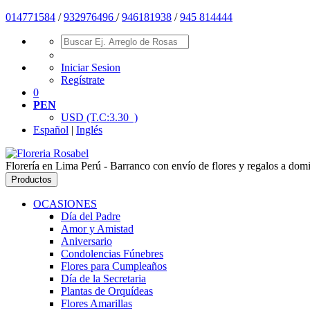
014771584
/
932976496
/
946181938
/
945 814444
Iniciar Sesion
Regístrate
0
PEN
USD
(T.C:3.30 )
Español
|
Inglés
Florería en Lima Perú - Barranco con envío de flores y regalos a domic
Productos
OCASIONES
Día del Padre
Amor y Amistad
Aniversario
Condolencias Fúnebres
Flores para Cumpleaños
Día de la Secretaria
Plantas de Orquídeas
Flores Amarillas