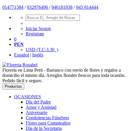
014771584
/
932976496
/
946181938
/
945 814444
Iniciar Sesion
Regístrate
0
PEN
USD
(T.C:3.30 )
Español
|
Inglés
Florería en Lima Perú - Barranco con envío de flores y regalos a
domicilio el mismo día. Arreglos florales frescos para toda ocasión.
Pedido fácil y seguro.
Productos
OCASIONES
Día del Padre
Amor y Amistad
Aniversario
Condolencias Fúnebres
Flores para Cumpleaños
Día de la Secretaria