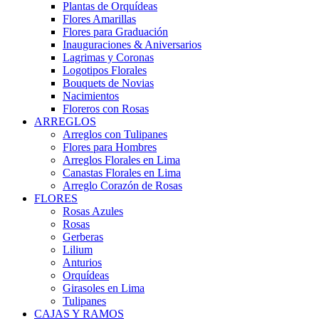
Plantas de Orquídeas
Flores Amarillas
Flores para Graduación
Inauguraciones & Aniversarios
Lagrimas y Coronas
Logotipos Florales
Bouquets de Novias
Nacimientos
Floreros con Rosas
ARREGLOS
Arreglos con Tulipanes
Flores para Hombres
Arreglos Florales en Lima
Canastas Florales en Lima
Arreglo Corazón de Rosas
FLORES
Rosas Azules
Rosas
Gerberas
Lilium
Anturios
Orquídeas
Girasoles en Lima
Tulipanes
CAJAS Y RAMOS