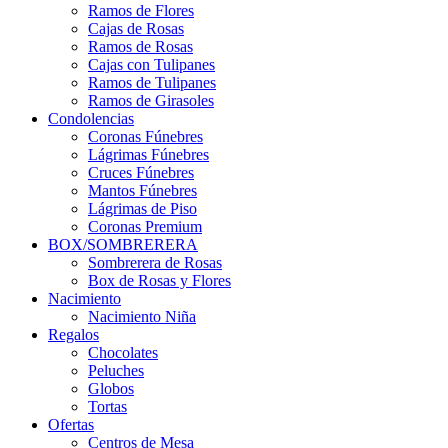
Ramos de Flores
Cajas de Rosas
Ramos de Rosas
Cajas con Tulipanes
Ramos de Tulipanes
Ramos de Girasoles
Condolencias
Coronas Fúnebres
Lágrimas Fúnebres
Cruces Fúnebres
Mantos Fúnebres
Lágrimas de Piso
Coronas Premium
BOX/SOMBRERERA
Sombrerera de Rosas
Box de Rosas y Flores
Nacimiento
Nacimiento Niña
Regalos
Chocolates
Peluches
Globos
Tortas
Ofertas
Centros de Mesa