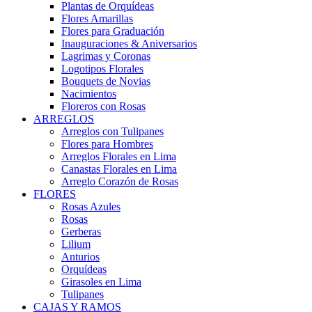
Plantas de Orquídeas
Flores Amarillas
Flores para Graduación
Inauguraciones & Aniversarios
Lagrimas y Coronas
Logotipos Florales
Bouquets de Novias
Nacimientos
Floreros con Rosas
ARREGLOS
Arreglos con Tulipanes
Flores para Hombres
Arreglos Florales en Lima
Canastas Florales en Lima
Arreglo Corazón de Rosas
FLORES
Rosas Azules
Rosas
Gerberas
Lilium
Anturios
Orquídeas
Girasoles en Lima
Tulipanes
CAJAS Y RAMOS