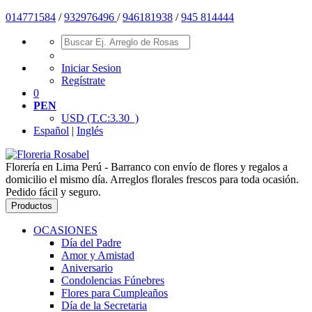
014771584
/
932976496
/
946181938
/
945 814444
Iniciar Sesion
Regístrate
0
PEN
USD
(T.C:3.30 )
Español
|
Inglés
Florería en Lima Perú - Barranco con envío de flores y regalos a
domicilio el mismo día. Arreglos florales frescos para toda ocasión.
Pedido fácil y seguro.
Productos
OCASIONES
Día del Padre
Amor y Amistad
Aniversario
Condolencias Fúnebres
Flores para Cumpleaños
Día de la Secretaria