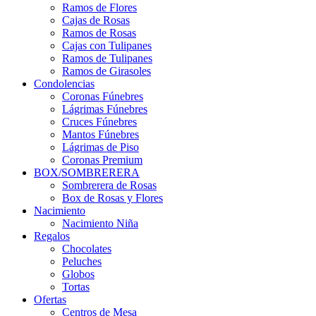
Ramos de Flores
Cajas de Rosas
Ramos de Rosas
Cajas con Tulipanes
Ramos de Tulipanes
Ramos de Girasoles
Condolencias
Coronas Fúnebres
Lágrimas Fúnebres
Cruces Fúnebres
Mantos Fúnebres
Lágrimas de Piso
Coronas Premium
BOX/SOMBRERERA
Sombrerera de Rosas
Box de Rosas y Flores
Nacimiento
Nacimiento Niña
Regalos
Chocolates
Peluches
Globos
Tortas
Ofertas
Centros de Mesa