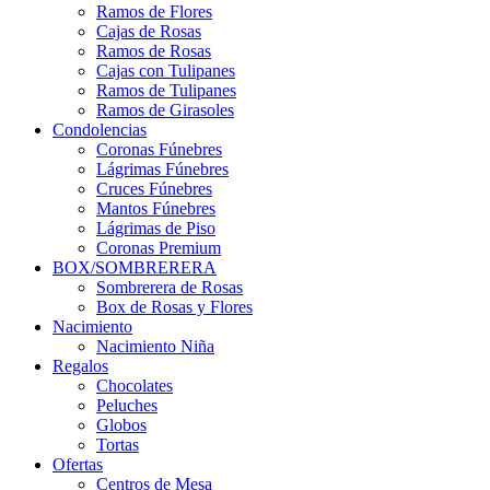
Ramos de Flores
Cajas de Rosas
Ramos de Rosas
Cajas con Tulipanes
Ramos de Tulipanes
Ramos de Girasoles
Condolencias
Coronas Fúnebres
Lágrimas Fúnebres
Cruces Fúnebres
Mantos Fúnebres
Lágrimas de Piso
Coronas Premium
BOX/SOMBRERERA
Sombrerera de Rosas
Box de Rosas y Flores
Nacimiento
Nacimiento Niña
Regalos
Chocolates
Peluches
Globos
Tortas
Ofertas
Centros de Mesa