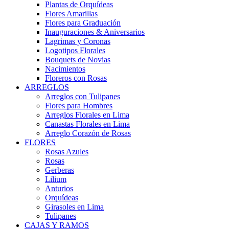
Plantas de Orquídeas
Flores Amarillas
Flores para Graduación
Inauguraciones & Aniversarios
Lagrimas y Coronas
Logotipos Florales
Bouquets de Novias
Nacimientos
Floreros con Rosas
ARREGLOS
Arreglos con Tulipanes
Flores para Hombres
Arreglos Florales en Lima
Canastas Florales en Lima
Arreglo Corazón de Rosas
FLORES
Rosas Azules
Rosas
Gerberas
Lilium
Anturios
Orquídeas
Girasoles en Lima
Tulipanes
CAJAS Y RAMOS