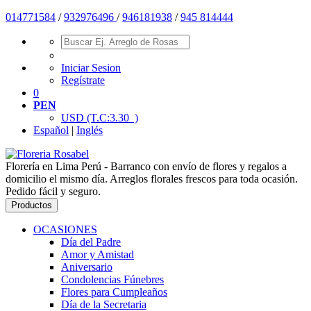
014771584
/
932976496
/
946181938
/
945 814444
Iniciar Sesion
Regístrate
0
PEN
USD
(T.C:3.30 )
Español
|
Inglés
Florería en Lima Perú - Barranco con envío de flores y regalos a
domicilio el mismo día. Arreglos florales frescos para toda ocasión.
Pedido fácil y seguro.
Productos
OCASIONES
Día del Padre
Amor y Amistad
Aniversario
Condolencias Fúnebres
Flores para Cumpleaños
Día de la Secretaria