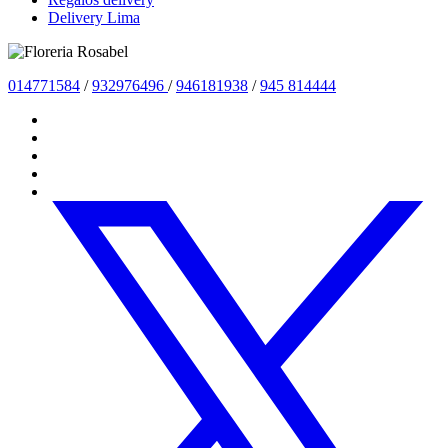
Delivery Lima
014771584
/
932976496
/
946181938
/
945 814444