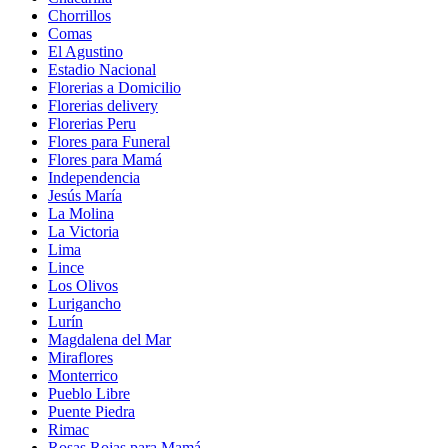
Chorrillos
Comas
El Agustino
Estadio Nacional
Florerias a Domicilio
Florerias delivery
Florerias Peru
Flores para Funeral
Flores para Mamá
Independencia
Jesús María
La Molina
La Victoria
Lima
Lince
Los Olivos
Lurigancho
Lurín
Magdalena del Mar
Miraflores
Monterrico
Pueblo Libre
Puente Piedra
Rimac
Rosas Rojas para Mamá