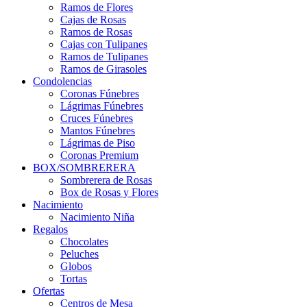
Ramos de Flores
Cajas de Rosas
Ramos de Rosas
Cajas con Tulipanes
Ramos de Tulipanes
Ramos de Girasoles
Condolencias
Coronas Fúnebres
Lágrimas Fúnebres
Cruces Fúnebres
Mantos Fúnebres
Lágrimas de Piso
Coronas Premium
BOX/SOMBRERERA
Sombrerera de Rosas
Box de Rosas y Flores
Nacimiento
Nacimiento Niña
Regalos
Chocolates
Peluches
Globos
Tortas
Ofertas
Centros de Mesa