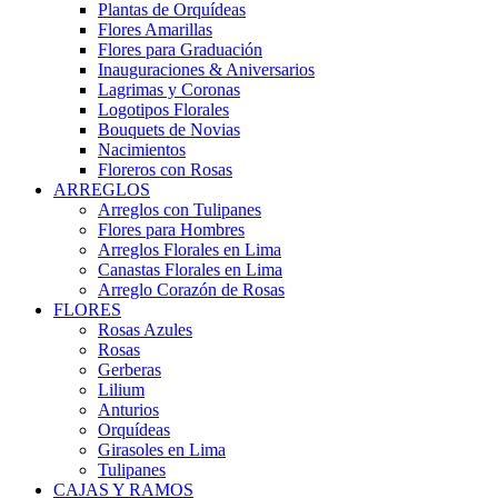
Plantas de Orquídeas
Flores Amarillas
Flores para Graduación
Inauguraciones & Aniversarios
Lagrimas y Coronas
Logotipos Florales
Bouquets de Novias
Nacimientos
Floreros con Rosas
ARREGLOS
Arreglos con Tulipanes
Flores para Hombres
Arreglos Florales en Lima
Canastas Florales en Lima
Arreglo Corazón de Rosas
FLORES
Rosas Azules
Rosas
Gerberas
Lilium
Anturios
Orquídeas
Girasoles en Lima
Tulipanes
CAJAS Y RAMOS