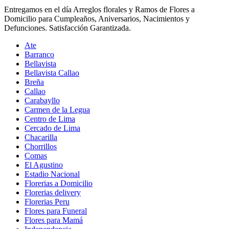
Entregamos en el día Arreglos florales y Ramos de Flores a
Domicilio para Cumpleaños, Aniversarios, Nacimientos y
Defunciones. Satisfacción Garantizada.
Ate
Barranco
Bellavista
Bellavista Callao
Breña
Callao
Carabayllo
Carmen de la Legua
Centro de Lima
Cercado de Lima
Chacarilla
Chorrillos
Comas
El Agustino
Estadio Nacional
Florerias a Domicilio
Florerias delivery
Florerias Peru
Flores para Funeral
Flores para Mamá