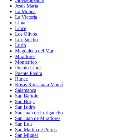
Independencia
Jesús María
La Molina
La Victoria
Lima
Lince
Los Olivos
Lurigancho
Lurín
Magdalena del Mar
Miraflores
Monterrico
Pueblo Libre
Puente Piedra
Rimac
Rosas Rojas para Mamá
Salamanca
San Bartolo
San Borja
San Isidro
San Juan de Lurigancho
San Juan de Miraflores
San Luis
San Martín de Porres
San Miguel