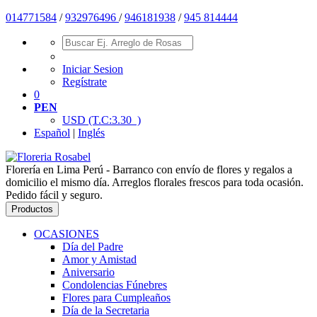
014771584
/
932976496
/
946181938
/
945 814444
Iniciar Sesion
Regístrate
0
PEN
USD
(T.C:3.30 )
Español
|
Inglés
Florería en Lima Perú - Barranco con envío de flores y regalos a
domicilio el mismo día. Arreglos florales frescos para toda ocasión.
Pedido fácil y seguro.
Productos
OCASIONES
Día del Padre
Amor y Amistad
Aniversario
Condolencias Fúnebres
Flores para Cumpleaños
Día de la Secretaria