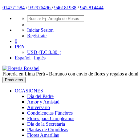
014771584
/
932976496
/
946181938
/
945 814444
Iniciar Sesion
Regístrate
0
PEN
USD
(T.C:3.30 )
Español
|
Inglés
Florería en Lima Perú - Barranco con envío de flores y regalos a domic
Productos
OCASIONES
Día del Padre
Amor y Amistad
Aniversario
Condolencias Fúnebres
Flores para Cumpleaños
Día de la Secretaria
Plantas de Orquídeas
Flores Amarillas