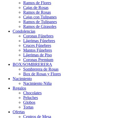
Ramos de Flores
Cajas de Rosas
Ramos de Rosas
Cajas con Tulipanes
Ramos de Tulipanes
Ramos de Girasoles
Condolencias
Coronas Fúnebres
Lágrimas Fúnebres
Cruces Fúnebres
Mantos Fúnebres
Lágrimas de Piso
Coronas Premium
BOX/SOMBRERERA
Sombrerera de Rosas
Box de Rosas y Flores
Nacimiento
Nacimiento Niña
Regalos
Chocolates
Peluches
Globos
Tortas
Ofertas
Centros de Mesa