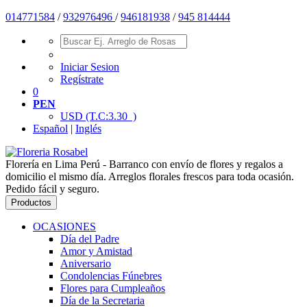
014771584
/
932976496
/
946181938
/
945 814444
Iniciar Sesion
Regístrate
0
PEN
USD
(T.C:3.30 )
Español
|
Inglés
Florería en Lima Perú - Barranco con envío de flores y regalos a
domicilio el mismo día. Arreglos florales frescos para toda ocasión.
Pedido fácil y seguro.
Productos
OCASIONES
Día del Padre
Amor y Amistad
Aniversario
Condolencias Fúnebres
Flores para Cumpleaños
Día de la Secretaria