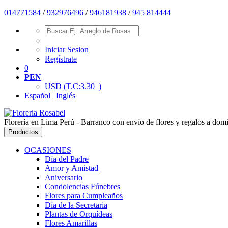
014771584
/
932976496
/
946181938
/
945 814444
Iniciar Sesion
Regístrate
0
PEN
USD
(T.C:3.30 )
Español
|
Inglés
Florería en Lima Perú - Barranco con envío de flores y regalos a domic
Productos
OCASIONES
Día del Padre
Amor y Amistad
Aniversario
Condolencias Fúnebres
Flores para Cumpleaños
Día de la Secretaria
Plantas de Orquídeas
Flores Amarillas