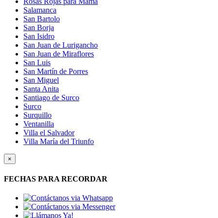
Rosas Rojas para Mamá
Salamanca
San Bartolo
San Borja
San Isidro
San Juan de Lurigancho
San Juan de Miraflores
San Luis
San Martín de Porres
San Miguel
Santa Anita
Santiago de Surco
Surco
Surquillo
Ventanilla
Villa el Salvador
Villa María del Triunfo
×
FECHAS PARA RECORDAR