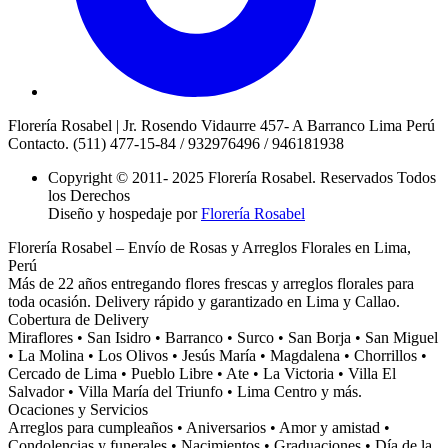
Florería Rosabel | Jr. Rosendo Vidaurre 457- A Barranco Lima Perú
Contacto. (511) 477-15-84 / 932976496 / 946181938
Copyright © 2011- 2025 Florería Rosabel. Reservados Todos
los Derechos
Diseño y hospedaje por
Florería Rosabel
Florería Rosabel – Envío de Rosas y Arreglos Florales en Lima,
Perú
Más de 22 años entregando flores frescas y arreglos florales para
toda ocasión. Delivery rápido y garantizado en Lima y Callao.
Cobertura de Delivery
Miraflores • San Isidro • Barranco • Surco • San Borja • San Miguel
• La Molina • Los Olivos • Jesús María • Magdalena • Chorrillos •
Cercado de Lima • Pueblo Libre • Ate • La Victoria • Villa El
Salvador • Villa María del Triunfo • Lima Centro y más.
Ocaciones y Servicios
Arreglos para cumpleaños • Aniversarios • Amor y amistad •
Condolencias y funerales • Nacimientos • Graduaciones • Día de la