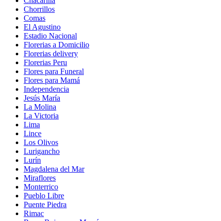
Chacarilla
Chorrillos
Comas
El Agustino
Estadio Nacional
Florerias a Domicilio
Florerias delivery
Florerias Peru
Flores para Funeral
Flores para Mamá
Independencia
Jesús María
La Molina
La Victoria
Lima
Lince
Los Olivos
Lurigancho
Lurín
Magdalena del Mar
Miraflores
Monterrico
Pueblo Libre
Puente Piedra
Rimac