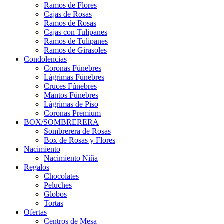
Ramos de Flores
Cajas de Rosas
Ramos de Rosas
Cajas con Tulipanes
Ramos de Tulipanes
Ramos de Girasoles
Condolencias
Coronas Fúnebres
Lágrimas Fúnebres
Cruces Fúnebres
Mantos Fúnebres
Lágrimas de Piso
Coronas Premium
BOX/SOMBRERERA
Sombrerera de Rosas
Box de Rosas y Flores
Nacimiento
Nacimiento Niña
Regalos
Chocolates
Peluches
Globos
Tortas
Ofertas
Centros de Mesa