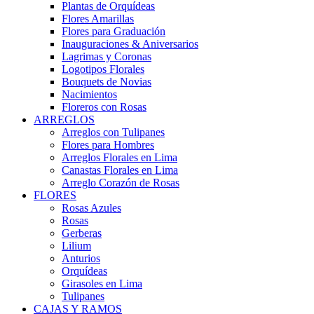
Plantas de Orquídeas
Flores Amarillas
Flores para Graduación
Inauguraciones & Aniversarios
Lagrimas y Coronas
Logotipos Florales
Bouquets de Novias
Nacimientos
Floreros con Rosas
ARREGLOS
Arreglos con Tulipanes
Flores para Hombres
Arreglos Florales en Lima
Canastas Florales en Lima
Arreglo Corazón de Rosas
FLORES
Rosas Azules
Rosas
Gerberas
Lilium
Anturios
Orquídeas
Girasoles en Lima
Tulipanes
CAJAS Y RAMOS