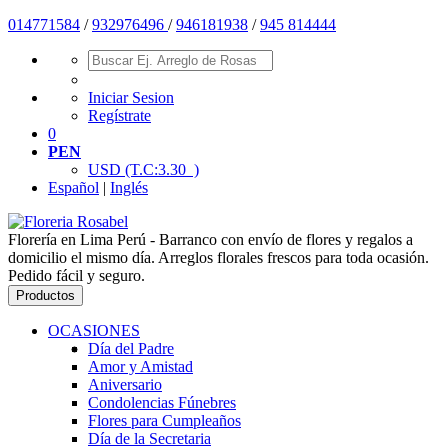
014771584
/
932976496
/
946181938
/
945 814444
Iniciar Sesion
Regístrate
0
PEN
USD
(T.C:3.30 )
Español
|
Inglés
Florería en Lima Perú - Barranco con envío de flores y regalos a
domicilio el mismo día. Arreglos florales frescos para toda ocasión.
Pedido fácil y seguro.
Productos
OCASIONES
Día del Padre
Amor y Amistad
Aniversario
Condolencias Fúnebres
Flores para Cumpleaños
Día de la Secretaria