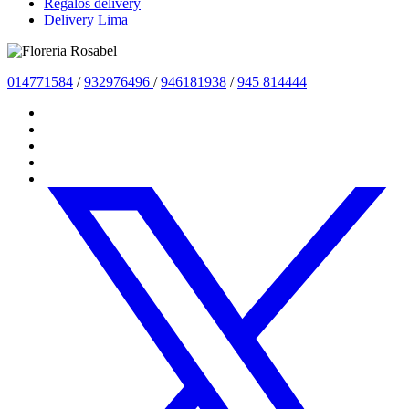
Regalos delivery
Delivery Lima
014771584
/
932976496
/
946181938
/
945 814444