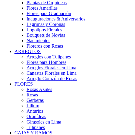
Plantas de Orquídeas
Flores Amarillas
Flores para Graduación
Inauguraciones & Aniversarios
Lagrimas y Coronas
Logotipos Florales
Bouquets de Novias
Nacimientos
Floreros con Rosas
ARREGLOS
Arreglos con Tulipanes
Flores para Hombres
Arreglos Florales en Lima
Canastas Florales en Lima
Arreglo Corazón de Rosas
FLORES
Rosas Azules
Rosas
Gerberas
Lilium
Anturios
Orquídeas
Girasoles en Lima
Tulipanes
CAJAS Y RAMOS