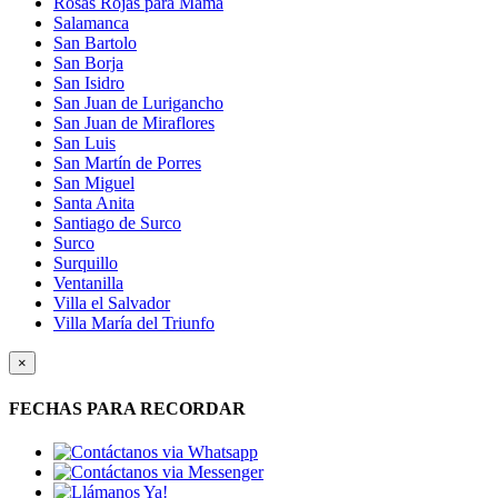
Rosas Rojas para Mamá
Salamanca
San Bartolo
San Borja
San Isidro
San Juan de Lurigancho
San Juan de Miraflores
San Luis
San Martín de Porres
San Miguel
Santa Anita
Santiago de Surco
Surco
Surquillo
Ventanilla
Villa el Salvador
Villa María del Triunfo
×
FECHAS PARA RECORDAR