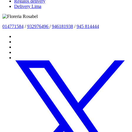
Regalos delivery
Delivery Lima
014771584
/
932976496
/
946181938
/
945 814444