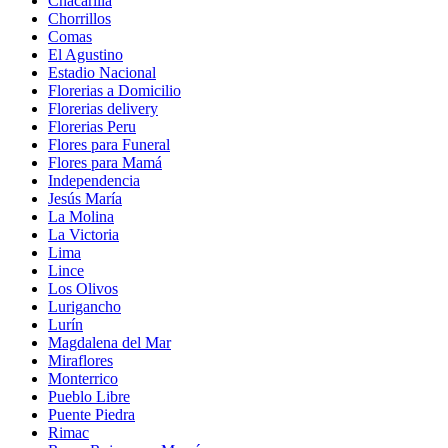
Chacarilla
Chorrillos
Comas
El Agustino
Estadio Nacional
Florerias a Domicilio
Florerias delivery
Florerias Peru
Flores para Funeral
Flores para Mamá
Independencia
Jesús María
La Molina
La Victoria
Lima
Lince
Los Olivos
Lurigancho
Lurín
Magdalena del Mar
Miraflores
Monterrico
Pueblo Libre
Puente Piedra
Rimac