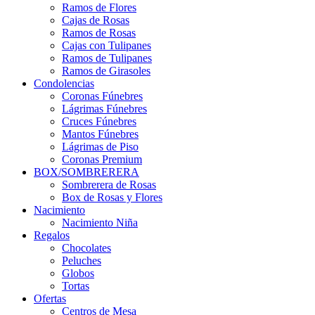
Ramos de Flores
Cajas de Rosas
Ramos de Rosas
Cajas con Tulipanes
Ramos de Tulipanes
Ramos de Girasoles
Condolencias
Coronas Fúnebres
Lágrimas Fúnebres
Cruces Fúnebres
Mantos Fúnebres
Lágrimas de Piso
Coronas Premium
BOX/SOMBRERERA
Sombrerera de Rosas
Box de Rosas y Flores
Nacimiento
Nacimiento Niña
Regalos
Chocolates
Peluches
Globos
Tortas
Ofertas
Centros de Mesa