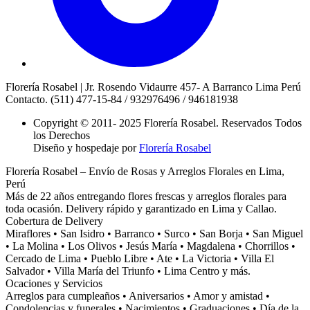
Florería Rosabel | Jr. Rosendo Vidaurre 457- A Barranco Lima Perú
Contacto. (511) 477-15-84 / 932976496 / 946181938
Copyright © 2011- 2025 Florería Rosabel. Reservados Todos
los Derechos
Diseño y hospedaje por
Florería Rosabel
Florería Rosabel – Envío de Rosas y Arreglos Florales en Lima,
Perú
Más de 22 años entregando flores frescas y arreglos florales para
toda ocasión. Delivery rápido y garantizado en Lima y Callao.
Cobertura de Delivery
Miraflores • San Isidro • Barranco • Surco • San Borja • San Miguel
• La Molina • Los Olivos • Jesús María • Magdalena • Chorrillos •
Cercado de Lima • Pueblo Libre • Ate • La Victoria • Villa El
Salvador • Villa María del Triunfo • Lima Centro y más.
Ocaciones y Servicios
Arreglos para cumpleaños • Aniversarios • Amor y amistad •
Condolencias y funerales • Nacimientos • Graduaciones • Día de la