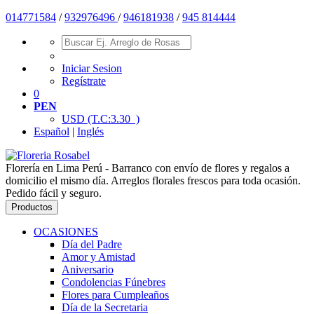
014771584
/
932976496
/
946181938
/
945 814444
Iniciar Sesion
Regístrate
0
PEN
USD
(T.C:3.30 )
Español
|
Inglés
Florería en Lima Perú - Barranco con envío de flores y regalos a
domicilio el mismo día. Arreglos florales frescos para toda ocasión.
Pedido fácil y seguro.
Productos
OCASIONES
Día del Padre
Amor y Amistad
Aniversario
Condolencias Fúnebres
Flores para Cumpleaños
Día de la Secretaria