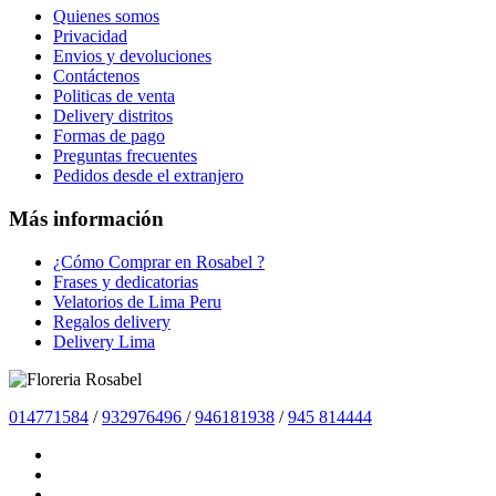
Quienes somos
Privacidad
Envios y devoluciones
Contáctenos
Politicas de venta
Delivery distritos
Formas de pago
Preguntas frecuentes
Pedidos desde el extranjero
Más información
¿Cómo Comprar en Rosabel ?
Frases y dedicatorias
Velatorios de Lima Peru
Regalos delivery
Delivery Lima
014771584
/
932976496
/
946181938
/
945 814444