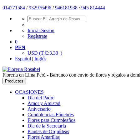
014771584
/
932976496
/
946181938
/
945 814444
Iniciar Sesion
Regístrate
0
PEN
USD
(T.C:3.30 )
Español
|
Inglés
Florería en Lima Perú - Barranco con envío de flores y regalos a domic
Productos
OCASIONES
Día del Padre
Amor y Amistad
Aniversario
Condolencias Fúnebres
Flores para Cumpleaños
Día de la Secretaria
Plantas de Orquídeas
Flores Amarillas