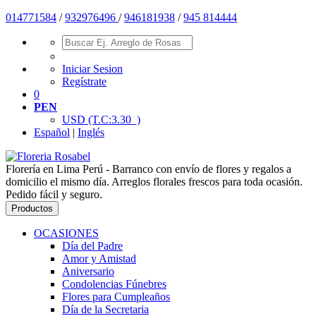
014771584
/
932976496
/
946181938
/
945 814444
Iniciar Sesion
Regístrate
0
PEN
USD
(T.C:3.30 )
Español
|
Inglés
Florería en Lima Perú - Barranco con envío de flores y regalos a
domicilio el mismo día. Arreglos florales frescos para toda ocasión.
Pedido fácil y seguro.
Productos
OCASIONES
Día del Padre
Amor y Amistad
Aniversario
Condolencias Fúnebres
Flores para Cumpleaños
Día de la Secretaria