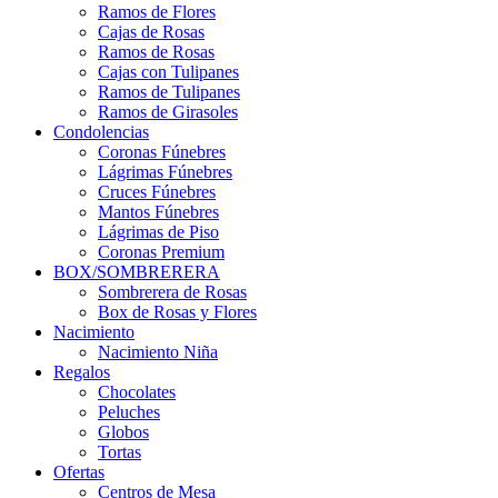
Ramos de Flores
Cajas de Rosas
Ramos de Rosas
Cajas con Tulipanes
Ramos de Tulipanes
Ramos de Girasoles
Condolencias
Coronas Fúnebres
Lágrimas Fúnebres
Cruces Fúnebres
Mantos Fúnebres
Lágrimas de Piso
Coronas Premium
BOX/SOMBRERERA
Sombrerera de Rosas
Box de Rosas y Flores
Nacimiento
Nacimiento Niña
Regalos
Chocolates
Peluches
Globos
Tortas
Ofertas
Centros de Mesa