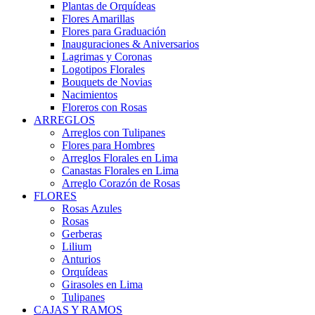
Plantas de Orquídeas
Flores Amarillas
Flores para Graduación
Inauguraciones & Aniversarios
Lagrimas y Coronas
Logotipos Florales
Bouquets de Novias
Nacimientos
Floreros con Rosas
ARREGLOS
Arreglos con Tulipanes
Flores para Hombres
Arreglos Florales en Lima
Canastas Florales en Lima
Arreglo Corazón de Rosas
FLORES
Rosas Azules
Rosas
Gerberas
Lilium
Anturios
Orquídeas
Girasoles en Lima
Tulipanes
CAJAS Y RAMOS