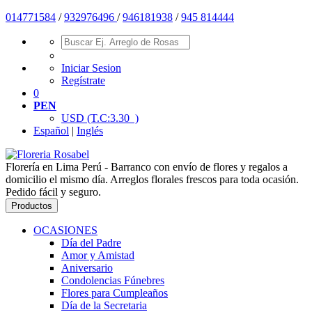
014771584
/
932976496
/
946181938
/
945 814444
Iniciar Sesion
Regístrate
0
PEN
USD
(T.C:3.30 )
Español
|
Inglés
Florería en Lima Perú - Barranco con envío de flores y regalos a
domicilio el mismo día. Arreglos florales frescos para toda ocasión.
Pedido fácil y seguro.
Productos
OCASIONES
Día del Padre
Amor y Amistad
Aniversario
Condolencias Fúnebres
Flores para Cumpleaños
Día de la Secretaria