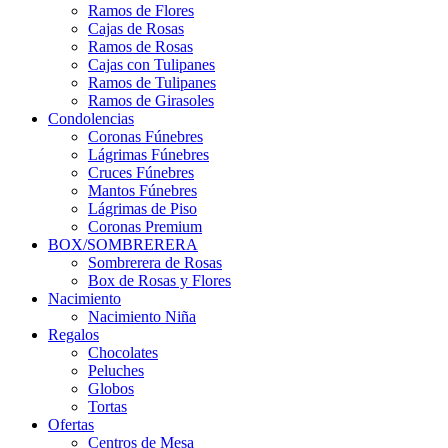
Ramos de Flores
Cajas de Rosas
Ramos de Rosas
Cajas con Tulipanes
Ramos de Tulipanes
Ramos de Girasoles
Condolencias
Coronas Fúnebres
Lágrimas Fúnebres
Cruces Fúnebres
Mantos Fúnebres
Lágrimas de Piso
Coronas Premium
BOX/SOMBRERERA
Sombrerera de Rosas
Box de Rosas y Flores
Nacimiento
Nacimiento Niña
Regalos
Chocolates
Peluches
Globos
Tortas
Ofertas
Centros de Mesa