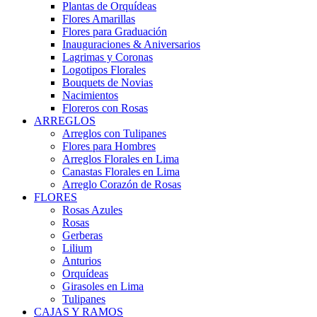
Plantas de Orquídeas
Flores Amarillas
Flores para Graduación
Inauguraciones & Aniversarios
Lagrimas y Coronas
Logotipos Florales
Bouquets de Novias
Nacimientos
Floreros con Rosas
ARREGLOS
Arreglos con Tulipanes
Flores para Hombres
Arreglos Florales en Lima
Canastas Florales en Lima
Arreglo Corazón de Rosas
FLORES
Rosas Azules
Rosas
Gerberas
Lilium
Anturios
Orquídeas
Girasoles en Lima
Tulipanes
CAJAS Y RAMOS