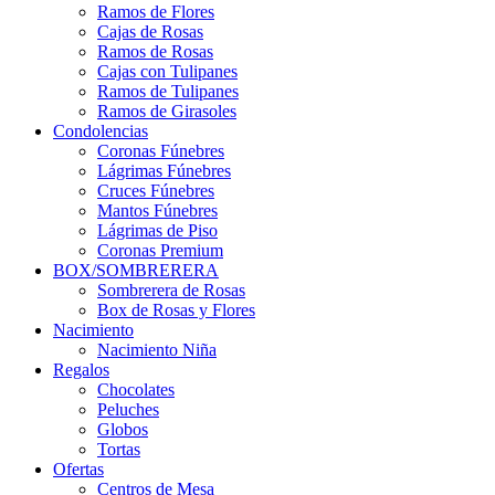
Ramos de Flores
Cajas de Rosas
Ramos de Rosas
Cajas con Tulipanes
Ramos de Tulipanes
Ramos de Girasoles
Condolencias
Coronas Fúnebres
Lágrimas Fúnebres
Cruces Fúnebres
Mantos Fúnebres
Lágrimas de Piso
Coronas Premium
BOX/SOMBRERERA
Sombrerera de Rosas
Box de Rosas y Flores
Nacimiento
Nacimiento Niña
Regalos
Chocolates
Peluches
Globos
Tortas
Ofertas
Centros de Mesa