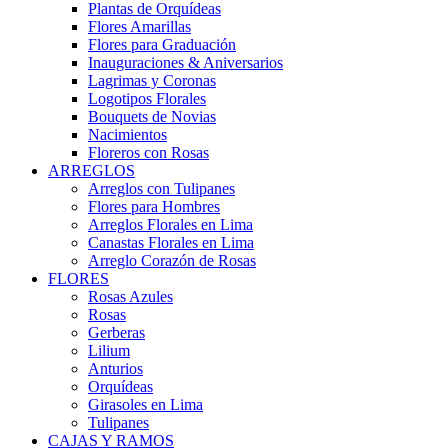
Plantas de Orquídeas
Flores Amarillas
Flores para Graduación
Inauguraciones & Aniversarios
Lagrimas y Coronas
Logotipos Florales
Bouquets de Novias
Nacimientos
Floreros con Rosas
ARREGLOS
Arreglos con Tulipanes
Flores para Hombres
Arreglos Florales en Lima
Canastas Florales en Lima
Arreglo Corazón de Rosas
FLORES
Rosas Azules
Rosas
Gerberas
Lilium
Anturios
Orquídeas
Girasoles en Lima
Tulipanes
CAJAS Y RAMOS