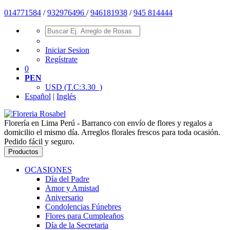
014771584
/
932976496
/
946181938
/
945 814444
Iniciar Sesion
Regístrate
0
PEN
USD
(T.C:3.30 )
Español
|
Inglés
Florería en Lima Perú - Barranco con envío de flores y regalos a
domicilio el mismo día. Arreglos florales frescos para toda ocasión.
Pedido fácil y seguro.
Productos
OCASIONES
Día del Padre
Amor y Amistad
Aniversario
Condolencias Fúnebres
Flores para Cumpleaños
Día de la Secretaria