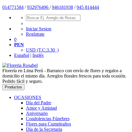
014771584
/
932976496
/
946181938
/
945 814444
Iniciar Sesion
Regístrate
0
PEN
USD
(T.C:3.30 )
Español
|
Inglés
Florería en Lima Perú - Barranco con envío de flores y regalos a
domicilio el mismo día. Arreglos florales frescos para toda ocasión.
Pedido fácil y seguro.
Productos
OCASIONES
Día del Padre
Amor y Amistad
Aniversario
Condolencias Fúnebres
Flores para Cumpleaños
Día de la Secretaria