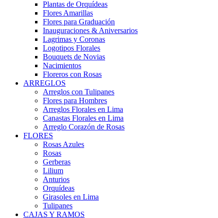
Plantas de Orquídeas
Flores Amarillas
Flores para Graduación
Inauguraciones & Aniversarios
Lagrimas y Coronas
Logotipos Florales
Bouquets de Novias
Nacimientos
Floreros con Rosas
ARREGLOS
Arreglos con Tulipanes
Flores para Hombres
Arreglos Florales en Lima
Canastas Florales en Lima
Arreglo Corazón de Rosas
FLORES
Rosas Azules
Rosas
Gerberas
Lilium
Anturios
Orquídeas
Girasoles en Lima
Tulipanes
CAJAS Y RAMOS