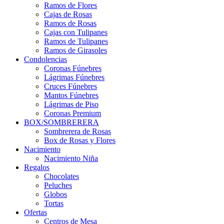
Ramos de Flores
Cajas de Rosas
Ramos de Rosas
Cajas con Tulipanes
Ramos de Tulipanes
Ramos de Girasoles
Condolencias
Coronas Fúnebres
Lágrimas Fúnebres
Cruces Fúnebres
Mantos Fúnebres
Lágrimas de Piso
Coronas Premium
BOX/SOMBRERERA
Sombrerera de Rosas
Box de Rosas y Flores
Nacimiento
Nacimiento Niña
Regalos
Chocolates
Peluches
Globos
Tortas
Ofertas
Centros de Mesa