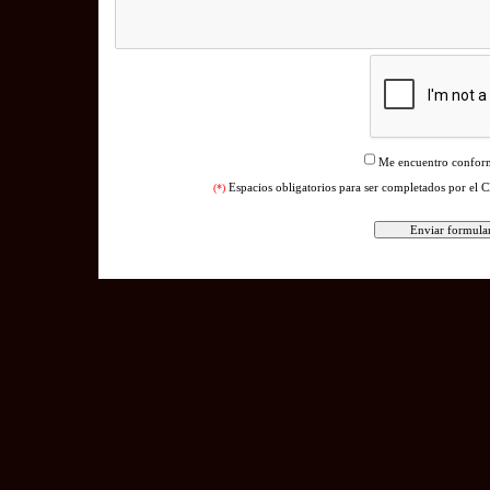
Me encuentro conform
Espacios obligatorios para ser completados por el C
(*)
pa